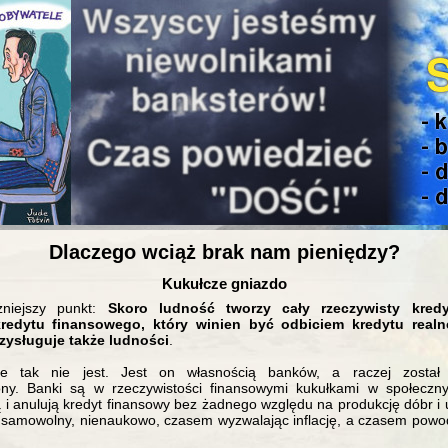
Dlaczego wciąż brak nam pieniędzy?
Kukułcze gniazdo
żniejszy punkt:
Skoro ludność tworzy cały rzeczywisty kred
kredytu finansowego, który winien być odbiciem kredytu rea
rzysługuje także ludności
.
e tak nie jest. Jest on własnością banków, a raczej został
ony. Banki są w rzeczywistości finansowymi kukułkami w społeczny
ą i anulują kredyt finansowy bez żadnego względu na produkcję dóbr i 
samowolny, nienaukowo, czasem wyzwalając inflację, a czasem powod