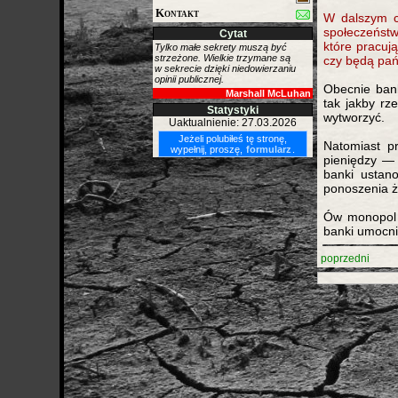
Kontakt
W dalszym c
społeczeństw
Cytat
które pracu
Tylko małe sekrety muszą być
strzeżone. Wielkie trzymane są
czy będą pań
w sekrecie dzięki niedowierzaniu
opinii publicznej.
Obecnie bank
Marshall McLuhan
tak jakby rz
Statystyki
wytworzyć.
Uaktualnienie: 27.03.2026
Jeżeli polubiłeś tę stronę,
Natomiast p
wypełnij, proszę,
formularz
.
pieniędzy — 
banki ustan
ponoszenia ż
Ów monopol 
banki umocni
poprzedni