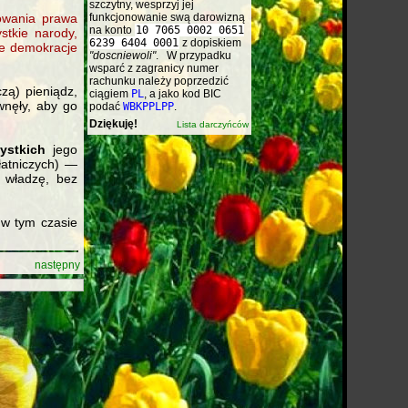
szczytny, wesprzyj jej
funkcjonowanie swą darowizną
owania prawa
na konto
10 7065 0002 0651
stkie narody,
6239 6404 0001
z dopiskiem
ne demokracje
"doscniewoli"
. W przypadku
wsparć z zagranicy numer
rachunku należy poprzedzić
zą) pieniądz,
ciągiem
PL
, a jako kod BIC
wnęły, aby go
podać
WBKPPLPP
.
Dziękuję!
Lista darczyńców
ystkich
jego
łatniczych) —
 władzę, bez
 w tym czasie
następny