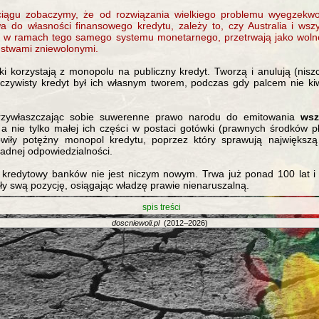
iągu zobaczymy, że od rozwiązania wielkiego problemu wyegzekw
a do własności finansowego kredytu, zależy to, czy Australia i wszy
ją w ramach tego samego systemu monetarnego, przetrwają jako wol
stwami zniewolonymi.
i korzystają z monopolu na publiczny kredyt. Tworzą i anulują (niszc
eczywisty kredyt był ich własnym tworem, podczas gdy palcem nie ki
rzywłaszczając sobie suwerenne prawo narodu do emitowania
wsz
a nie tylko małej ich części w postaci gotówki (prawnych środków p
owiły potężny monopol kredytu, poprzez który sprawują największą
adnej odpowiedzialności.
kredytowy banków nie jest niczym nowym. Trwa już ponad 100 lat i
ły swą pozycję, osiągając władzę prawie nienaruszalną.
spis treści
doscniewoli.pl
(2012–2026)