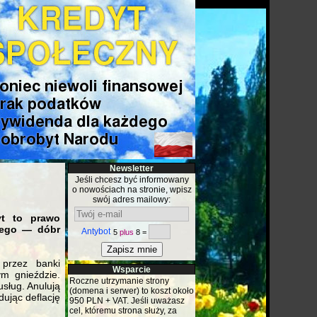
Newsletter
Jeśli chcesz być informowany
o nowościach na stronie, wpisz
swój adres mailowy:
yt to prawo
lnego — dóbr
Antybot
5
plus
8 =
 przez banki
Wsparcie
m gnieździe.
Roczne utrzymanie strony
usług. Anulują
(domena i serwer) to koszt około
ując deflację
950 PLN + VAT. Jeśli uważasz
cel, któremu strona służy, za