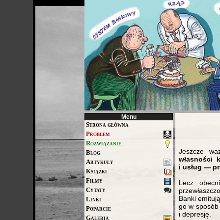
Menu
Strona główna
Problem
Rozwiązanie
Jeszcze wa
Blog
własności 
Artykuły
i usług — p
Książki
Filmy
Lecz obecni
Cytaty
przewłaszcz
Banki emituj
Linki
go w sposób 
Poparcie
i depresję.
Galeria