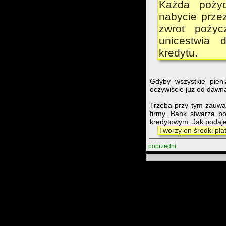
Każda pożyc
nabycie prze
zwrot pożyc
unicestwia 
kredytu.
Gdyby wszystkie pien
oczywiście już od dawna 
Trzeba przy tym zauwa
firmy. Bank stwarza po
kredytowym. Jak podaje
Tworzy on środki pła
poprzedni