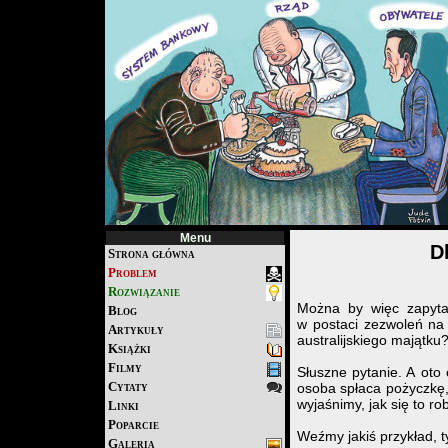
Menu
D
Strona główna
Problem
Rozwiązanie
Można by więc zapytać
Blog
w postaci zezwoleń na 
Artykuły
australijskiego majątku
Książki
Filmy
Słuszne pytanie. A oto
Cytaty
osoba spłaca pożyczkę, 
wyjaśnimy, jak się to rob
Linki
Poparcie
Weźmy jakiś przykład, 
Galeria