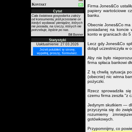
Kontakt
Firma Jones&Co ustalił
papiery wartościowe czy
Cytat
banku.
Cała światowa gospodarka zależy
od konsumenta; jeśli przestanie on
kiedyś wydawać pieniądze, których
Obecnie Jones&Co ma p
nie posiada, na rzeczy, których nie
posiadanej na koncie 
potrzebuje, będzie po nas.
konto w granicach do 5 
Bill Bonner
Statystyki
Lecz gdy Jones&Co spłac
Uaktualnienie: 27.03.2026
dotąd uczestniczyła w o
Jeżeli polubiłeś tę stronę,
wypełnij, proszę,
formularz
.
Aby nie było nieporozu
firma spłaca bankowi d
Z tą chwilą sytuacja p
(obecnie) nic winna ban
pożyczki.
Rzecz sprowadziła si
czemu firma zeszła "z 
Jedynym skutkiem — dla
przyczynia się do zwię
rozumiemy zmniejsze
gotówkowych.
Przypomnijmy, co powie