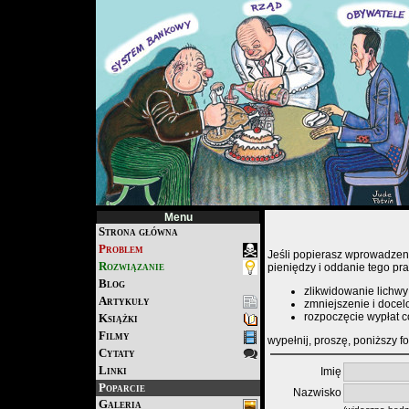
Menu
Strona główna
Problem
Jeśli popierasz wprowadzen
Rozwiązanie
pieniędzy i oddanie tego pr
Blog
zlikwidowanie lichwy
Artykuły
zmniejszenie i doce
rozpoczęcie wypłat 
Książki
Filmy
wypełnij, proszę, poniższy f
Cytaty
Linki
Imię
Poparcie
Nazwisko
Galeria