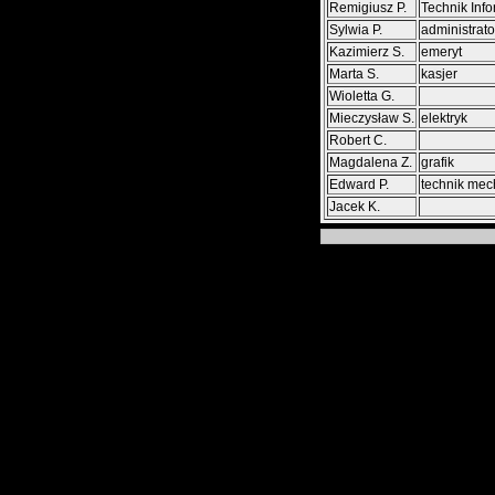
Remigiusz P.
Technik Inf
Sylwia P.
administrato
Kazimierz S.
emeryt
Marta S.
kasjer
Wioletta G.
Mieczysław S.
elektryk
Robert C.
Magdalena Z.
grafik
Edward P.
technik mec
Jacek K.