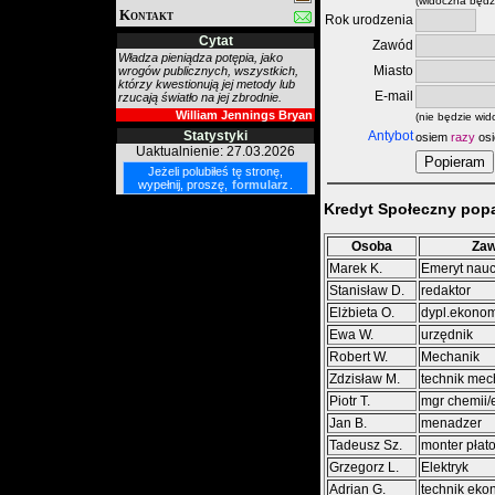
(widoczna będzi
Kontakt
Rok urodzenia
Cytat
Zawód
Władza pieniądza potępia, jako
Miasto
wrogów publicznych, wszystkich,
którzy kwestionują jej metody lub
E-mail
rzucają światło na jej zbrodnie.
William Jennings Bryan
(nie będzie wid
Statystyki
Antybot
osiem
razy
os
Uaktualnienie: 27.03.2026
Jeżeli polubiłeś tę stronę,
wypełnij, proszę,
formularz
.
Kredyt Społeczny popa
Osoba
Za
Marek K.
Emeryt nauc
Stanisław D.
redaktor
Elżbieta O.
dypl.ekonom
Ewa W.
urzędnik
Robert W.
Mechanik
Zdzisław M.
technik mec
Piotr T.
mgr chemii/
Jan B.
menadzer
Tadeusz Sz.
monter pła
Grzegorz L.
Elektryk
Adrian G.
technik eko