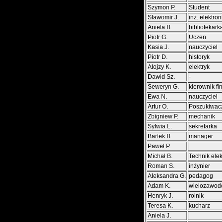
Szymon P.
Student
Sławomir J.
inż. elektron
Aniela B.
bibliotekark
Piotr G.
Uczen
Kasia J.
nauczyciel
Piotr D.
historyk
Alojzy K.
elektryk
Dawid Sz.
-
Seweryn G.
kierownik f
Ewa N.
nauczyciel
Artur O.
Poszukiwac
Zbigniew P.
mechanik
Sylwia L.
sekretarka
Bartek B.
manager
Paweł P.
Michał B.
Technik elek
Roman S.
inżynier
Aleksandra G.
pedagog
Adam K.
wielozawod
Henryk J.
rolnik
Teresa K.
kucharz
Aniela J.