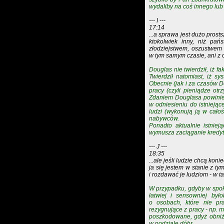
wydaliby na coś innego lub 
--- I ---
17:14
...a sprawa jest dużo prosts
ktokolwiek inny, niż pań
złodziejstwem, oszustwem i
w tym samym czasie, ani z
Douglas nie twierdził, iż f
Twierdził natomiast, iż sy
Obecnie (jak i za czasów D
pracy (czyli pieniądze otr
Zdaniem Douglasa powinien
w odniesieniu do istniejące
ludzi (wykonują ją w cało
nabywców.
Ponadto aktualnie istniej
wymusza zaciąganie kredyt
--- J ---
18:35
...ale jeśli ludzie chcą kon
ja się jestem w stanie z t
i rozdawać je ludziom - w tak
W przypadku, gdyby w społ
łatwiej i sensowniej by
o osobach, które nie pra
rezygnujące z pracy - np.
poszkodowane, gdyż obniże
w podziale dóbr.