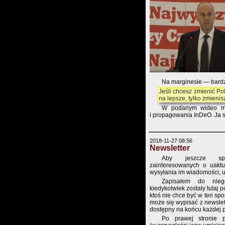
Na marginesie — bardz
Jeśli chcesz zmienić Pol
na lepsze, tylko zmienisz 
W podanym wideo mo
i propagowania InDeO. Ja sa
2018-11-27 08:56
Newsletter
Aby jeszcze spra
zainteresowanych o uaktu
wysyłania im wiadomości, u
Zapisałem do nieg
kiedykolwiek zostały tutaj p
ktoś nie chce być w ten sp
może się wypisać z newslett
dostępny na końcu każdej 
Po prawej stronie p