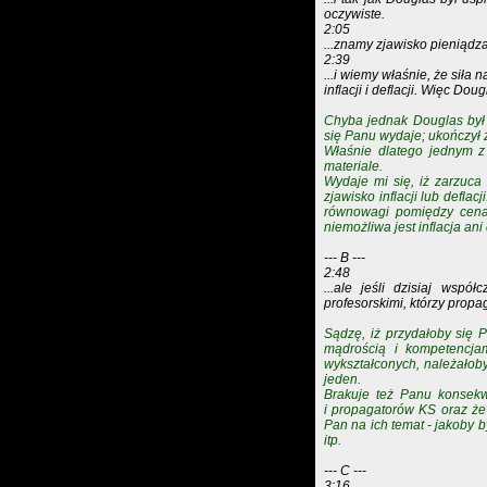
oczywiste.
2:05
...znamy zjawisko pieniądza 
2:39
...i wiemy właśnie, że siła 
inflacji i deflacji. Więc Dou
Chyba jednak Douglas był 
się Panu wydaje; ukończył
Właśnie dlatego jednym z
materiale.
Wydaje mi się, iż zarzuca 
zjawisko inflacji lub defla
równowagi pomiędzy cena
niemożliwa jest inflacja ani 
--- B ---
2:48
...ale jeśli dzisiaj wspó
profesorskimi, którzy prop
Sądzę, iż przydałoby się 
mądrością i kompetencja
wykształconych, należałoby
jeden.
Brakuje też Panu konsekwe
i propagatorów KS oraz że
Pan na ich temat - jakoby b
itp.
--- C ---
3:16