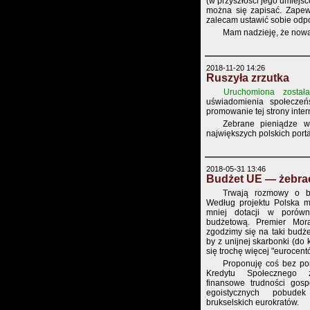
(w przyszłości jego umiejs
można się zapisać. Zapewni
zalecam ustawić sobie odpow
Mam nadzieję, że nowa
2018-11-20 14:26
Ruszyła zrzutka
Uruchomiona została
uświadomienia społecz
promowanie tej strony inter
Zebrane pieniądze w
największych polskich port
2018-05-31 13:46
Budżet UE — żebra
Trwają rozmowy o b
Według projektu Polska 
mniej dotacji w porówn
budżetową. Premier Mora
zgodzimy się na taki budże
by z unijnej skarbonki (do
się trochę więcej "eurocent
Proponuję coś bez po
Kredytu Społecznego z
finansowe trudności gosp
egoistycznych pobude
brukselskich eurokratów.