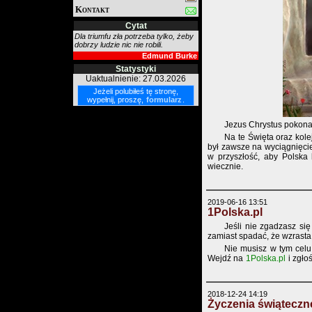
Kontakt
Cytat
Dla triumfu zła potrzeba tylko, żeby
dobrzy ludzie nic nie robili.
Edmund Burke
Statystyki
Uaktualnienie: 27.03.2026
Jeżeli polubiłeś tę stronę,
wypełnij, proszę,
formularz
.
Jezus Chrystus pokonał
Na te Święta oraz kole
był zawsze na wyciągnięcie
w przyszłość, aby Polsk
wiecznie.
2019-06-16 13:51
1Polska.pl
Jeśli nie zgadzasz się
zamiast spadać, że wzrasta 
Nie musisz w tym celu
Wejdź na
1Polska.pl
i zgło
2018-12-24 14:19
Życzenia świąteczn