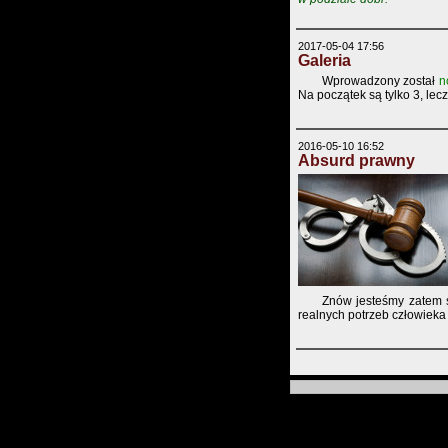
2017-05-04 17:56
Galeria
Wprowadzony został
n
Na początek są tylko 3, lec
2016-05-10 16:52
Absurd prawny
Znów jesteśmy zatem ś
realnych potrzeb człowieka