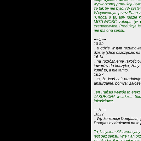
wytworzonej produkcji i t
że tak by nie było. (W syst
W cytowanym przez Pana zdan
"Chodzi o to, aby ludzie 
MOŻLIWOŚĆ zakupu (w pełn
czegokolwiek. Produkcja i
nie ma ona sensu.
--- G ---
15:59
...a gdzie w tym rozumowa
dzisiaj (chcę oszczędzić na 
16:14
...na rozróżnienie jakości
towarów do koszyka, żeby t
kupić to, a nie tamto...
16:27
...to, że ktoś coś produku
absurdalne, pomysł, założe
Ten Pański wywód to efek
ZAKUPIONA w całości. Skoro
jakościowe.
--- H ---
16:39
...Wg koncepcji Douglasa, 
Douglas by drukował na to 
To, iż system KS stworzyłby
jest bez sensu. Wie Pan prz
szybko by Pan zbankrutował