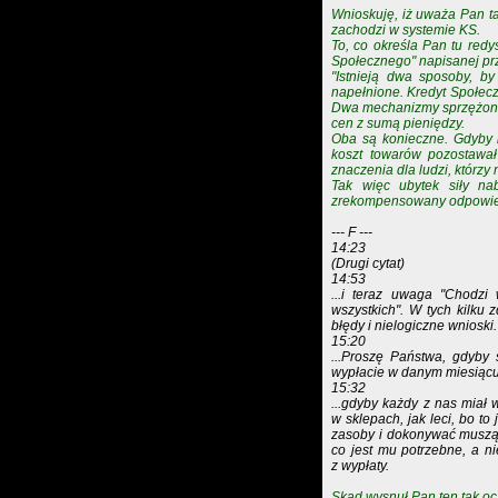
Wnioskuję, iż uważa Pan ta
zachodzi w systemie KS.
To, co określa Pan tu redys
Społecznego" napisanej prze
"Istnieją dwa sposoby, b
napełnione. Kredyt Społec
Dwa mechanizmy sprzężone
cen z sumą pieniędzy.
Oba są konieczne. Gdyby i
koszt towarów pozostawał 
znaczenia dla ludzi, którz
Tak więc ubytek siły na
zrekompensowany odpowie
--- F ---
14:23
(Drugi cytat)
14:53
...i teraz uwaga "Chodzi
wszystkich". W tych kilku
błędy i nielogiczne wnioski.
15:20
...Proszę Państwa, gdyby 
wypłacie w danym miesiącu
15:32
...gdyby każdy z nas miał 
w sklepach, jak leci, bo to
zasoby i dokonywać muszą w
co jest mu potrzebne, a ni
z wypłaty.
Skąd wysnuł Pan ten tak oc