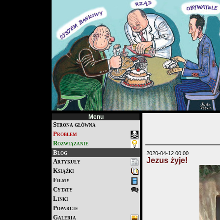
Menu
Strona główna
Problem
Rozwiązanie
Blog
2020-04-12 00:00
Jezus żyje!
Artykuły
Książki
Filmy
Cytaty
Linki
Poparcie
Galeria