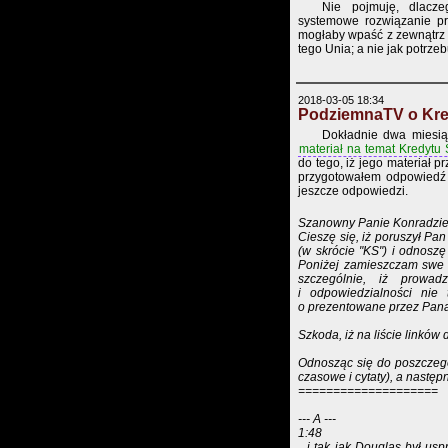
Nie pojmuję, dlacze
systemowe rozwiązanie pr
mogłaby wpaść z zewnątrz 
tego Unia; a nie jak potrze
2018-03-05 18:34
PodziemnaTV o Kre
Dokładnie dwa miesią
materiał na temat Kredytu
do tego, iż jego materiał 
przygotowałem odpowiedź d
jeszcze odpowiedzi.
Szanowny Panie Konradzie
Cieszę się, iż poruszył Pa
(w skrócie "KS") i odnoszę
Poniżej zamieszczam swe s
szczególnie, iż prowa
i odpowiedzialności nie
o prezentowane przez Pana
Szkoda, iż na liście linków 
Odnosząc się do poszczeg
czasowe i cytaty), a nastę
====================
--- A ---
1:48
...i tak jak Douglas był us