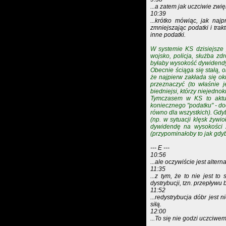
...a zatem jak uczciwie zwi
10:39
...krótko mówiąc, jak na
zmniejszając podatki i tra
inne podatki.
W systemie KS dzisiejsze 
wojsko, policja, służba zd
byłaby wysokość dywidendy
Obecnie ściąga się stałą, o
że najpierw zakłada się ok
przeznaczyć (to właśnie 
biedniejsi, którzy niejedno
Tymczasem w KS to aktual
koniecznego "podatku" - do
równo dla wszystkich). Gdy
(np. w sytuacji klęsk żywi
dywidendę na wysokości z
(przypominałoby to jak gdy
--- E ---
10:56
...ale oczywiście jest alter
11:35
...z tym, że to nie jest t
dystrybucji, tzn. przepływ
11:52
...redystrybucja dóbr jest
siłą.
12:00
...To się nie godzi uczciwe