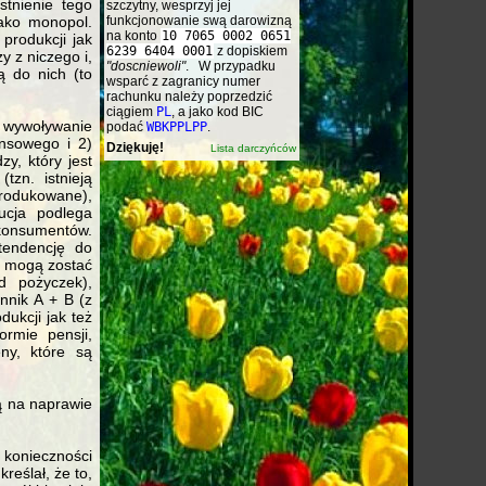
stnienie tego
szczytny, wesprzyj jej
jako monopol.
funkcjonowanie swą darowizną
na konto
10 7065 0002 0651
produkcji jak
6239 6404 0001
z dopiskiem
 z niczego i,
"doscniewoli"
. W przypadku
ą do nich (to
wsparć z zagranicy numer
rachunku należy poprzedzić
ciągiem
PL
, a jako kod BIC
 wywoływanie
podać
WBKPPLPP
.
ansowego i 2)
Dziękuję!
Lista darczyńców
zy, który jest
zn. istnieją
produkowane),
ucja podlega
 konsumentów.
tendencję do
te mogą zostać
d pożyczek),
nnik A + B (z
ukcji jak też
ormie pensji,
ny, które są
ą na naprawie
konieczności
eślał, że to,