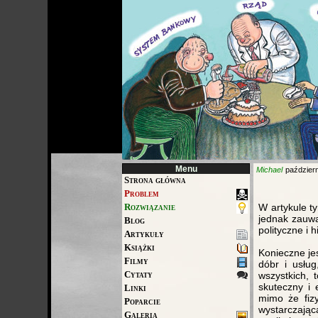
Menu
Michael
październ
Strona główna
Problem
Rozwiązanie
W artykule t
jednak zauwa
Blog
polityczne i h
Artykuły
Książki
Konieczne je
Filmy
dóbr i usłu
Cytaty
wszystkich,
skuteczny i 
Linki
mimo że fiz
Poparcie
wystarczają
Galeria