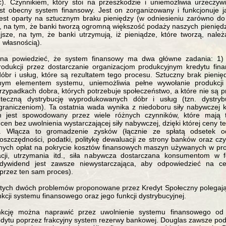
). Czynnikiem, który stoi na przeszkodzie i uniemożliwia urzeczywi
est obecny system finansowy. Jest on zorganizowany i funkcjonuje 
est oparty na sztucznym braku pieniędzy (w odniesieniu zarówno do 
), na tym, że banki tworzą ogromną większość podaży naszych pieniędzy
jsze, na tym, że banki utrzymują, iż pieniądze, które tworzą, należ
 własnością).
na powiedzieć, że system finansowy ma dwa główne zadania: 1)
odukcji przez dostarczanie organizacjom produkcyjnym kredytu fin
dóbr i usług, które są rezultatem tego procesu. Sztuczny brak pienięd
nym elementem systemu, uniemożliwia pełne wywołanie produkcji (t
zypadkach dobra, których potrzebuje społeczeństwo, a które nie są 
teczną dystrybucję wyprodukowanych dóbr i usług (tzn. dystryb
raniczeniom). Ta ostatnia wada wynika z niedoboru siły nabywczej
n jest spowodowany przez wiele różnych czynników, które mają 
cen bez uwolnienia wystarczającej siły nabywczej, dzięki której ceny 
. Włącza to gromadzenie zysków (łącznie ze spłatą odsetek o
 oszczędności, podatki, politykę dewaluacji ze strony banków oraz czy
ch opłat na pokrycie kosztów finansowych maszyn używanych w prod
acji, utrzymania itd., siła nabywcza dostarczana konsumentom w f
dywidend jest zawsze niewystarczająca, aby odpowiedzieć na ce
rzez ten sam proces).
 tych dwóch problemów proponowane przez Kredyt Społeczny polegaj
kcji systemu finansowego oraz jego funkcji dystrybucyjnej.
nkcję można naprawić przez uwolnienie systemu finansowego od 
edytu poprzez frakcyjny system rezerwy bankowej. Douglas zawsze podkr