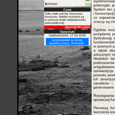
wyeliminować
Kontakt
potencjału j
System ten j
Cytat
i konsumpcji
Tylko małe sekrety muszą być
strzeżone. Wielkie trzymane są
co najważnie
w sekrecie dzięki niedowierzaniu
znaczy są ich
opinii publicznej.
Marshall McLuhan
Ogólnie moż
Statystyki
pożądanej pr
Uaktualnienie: 27.03.2026
dystrybucję 
Jeżeli polubiłeś tę stronę,
fundamental
wypełnij, proszę,
formularz
.
w pewnych pr
a także sku
sztucznym og
Niedobór te
podnoszenia 
uregulowane
reinwestycje
powodu pewny
ich amortyz
zarobków i 
generowane p
Rozwiązania
sprawczej fun
Pierwszą fu
tworzenia kr