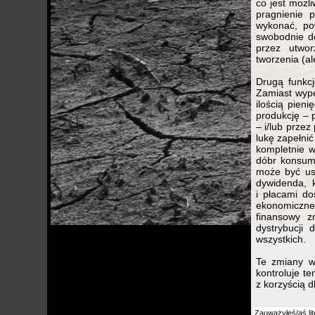
co jest możl
pragnienie 
wykonać, pow
swobodnie d
przez utwo
tworzenia (al
Drugą funkc
Zamiast wypeł
ilością pien
produkcję – 
– i/lub prze
lukę zapełni
kompletnie w
dóbr konsump
może być ust
dywidenda, 
i płacami d
ekonomiczne
finansowy z
dystrybucji 
wszystkich.
Te zmiany w
kontroluje t
z korzyścią 
Zauważyłeś/aś lit