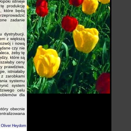
opóki istnieje
 tę produkcję
a, które będą
rzeprowadzić
zone zadanie
dystrybucji.
stem z większą
rozwój i nową
ądane czy nie
aleca, żeby tę
dzy, które są
jszałaby ceny
zy prawdziwa,
e, istniałaby
 z zarobkami
wania systemu
zynić system
dziwego celu
problemów dla
tóry obecnie
entralizowana
Oliver Heydorn