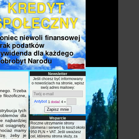
Newsletter
Jeśli chcesz być informowany
o nowościach na stronie, wpisz
swój adres mailowy:
znego. Trzeba
filozoficzne,
Antybot
1
dodać
4 =
strybucja tych
problemów dla
Wsparcie
e najbardziej
Roczne utrzymanie strony
t osiągnięty,
(domena i serwer) to koszt około
 chociaż mamy
950 PLN + VAT. Jeśli uważasz
dzę, żeby je
cel, któremu strona służy, za