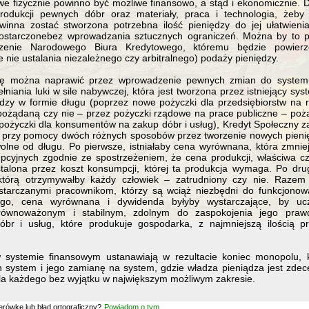
iwe fizycznie powinno być możliwe finansowo, a stąd i ekonomicznie. D
produkcji pewnych dóbr oraz materiały, praca i technologia, żeby
inna zostać stworzona potrzebna ilość pieniędzy do jej ułatwieni
ostarczonebez wprowadzania sztucznych ograniczeń. Można by to p
rzenie Narodowego Biura Kredytowego, któremu będzie powier
e nie ustalania niezależnego czy arbitralnego) podaży pieniędzy.
ję można naprawić przez wprowadzenie pewnych zmian do systemu 
niania luki w sile nabywczej, która jest tworzona przez istniejący sy
iędzy w formie długu (poprzez nowe pożyczki dla przedsiębiorstw na 
pożądaną czy nie – przez pożyczki rządowe na prace publiczne – poż
z pożyczki dla konsumentów na zakup dóbr i usług), Kredyt Społeczny z
ć przy pomocy dwóch różnych sposobów przez tworzenie nowych pienię
olne od długu. Po pierwsze, istniałaby cena wyrównana, która zmnie
cyjnych zgodnie ze spostrzeżeniem, że cena produkcji, właściwa c
alona przez koszt konsumpcji, której ta produkcja wymaga. Po drugi
którą otrzymywałby każdy człowiek – zatrudniony czy nie. Razem
ostarczanymi pracownikom, którzy są wciąż niezbędni do funkcjono
go, cena wyrównana i dywidenda byłyby wystarczające, by uc
równoważonym i stabilnym, zdolnym do zaspokojenia jego praw
dóbr i usług, które produkuje gospodarka, z najmniejszą ilością 
 systemie finansowym ustanawiają w rezultacie koniec monopolu, k
en system i jego zamianę na system, gdzie władza pieniądza jest zdec
dla każdego bez wyjątku w największym możliwym zakresie.
erówkę lub błąd ortograficzny?
Powiadom o tym...