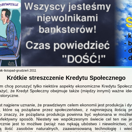
ik-listopad-grudzień 2011
Krótkie streszczenie Kredytu Społecznego
ym chcę poruszyć tylko niektóre aspekty ekonomiczne Kredytu Społec
żyć, że Kredyt Społeczny obejmuje także (między innymi) ważne idee 
istoryczne.
st najpierw uznanie, że prawdziwym celem ekonomii jest produkcja i dy
g, które są pożądane przez społeczeństwo, z najmniejszą ilością 
 to znaczy, że pożądana produkcja powinna być wykonana w możliwi
efektywny sposób. Niestety we współczesnym świecie cel ten nie jes
ycznie jest to możliwe (wciąż nas nękają ubóstwo i niewolnictwo,
cą ilość zasobów naturalnych, zaawansowaną technologię i wie