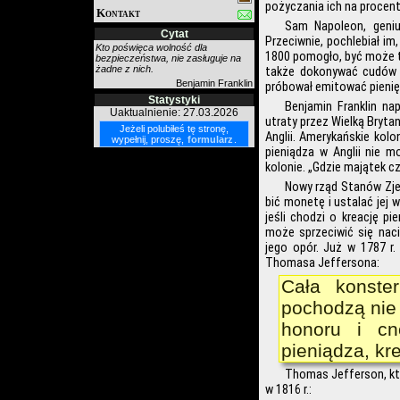
pożyczania ich na procent
Kontakt
Sam Napoleon, geniu
Cytat
Przeciwnie, pochlebiał im
Kto poświęca wolność dla
1800 pomogło, być może t
bezpieczeństwa, nie zasługuje na
żadne z nich.
także dokonywać cudów p
Benjamin Franklin
próbował emitować pieni
Statystyki
Benjamin Franklin na
Uaktualnienie: 27.03.2026
utraty przez Wielką Brytan
Jeżeli polubiłeś tę stronę,
Anglii. Amerykańskie kol
wypełnij, proszę,
formularz
.
pieniądza w Anglii nie 
kolonie. „Gdzie majątek cz
Nowy rząd Stanów Zjed
bić monetę i ustalać jej w
jeśli chodzi o kreację pi
może sprzeciwić się naci
jego opór. Już w 1787 r
Thomasa Jeffersona:
Cała konste
pochodzą nie 
honoru i cnó
pieniądza, kre
Thomas Jefferson, kt
w 1816 r.: