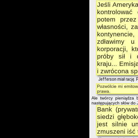
Jeśli Ameryk
kontrolować 
potem przez 
własności, z
kontynencie,
zdławimy u 
korporacji, 
próby sił i
kraju... Emi
i zwrócona sp
Jefferson miał rację. 
Pozwólcie mi emitowa
prawa.
Ale twórcy pieniądza 
następujących słów do
Bank (prywa
siedzi głębo
jest silnie 
zmuszeni iść 