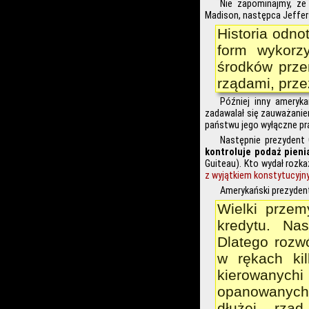
Nie zapominajmy, że
Madison, następca Jeffer
Historia odno
form wykorzy
środków prze
rządami, przez
Później inny ameryka
zadawalał się zauważanie
państwu jego wyłączne pr
Następnie prezydent G
kontroluje podaż pien
Guiteau). Kto wydał rozk
z wyjątkiem konstytucyjny
Amerykański prezyden
Wielki przem
kredytu. Na
Dlatego rozwó
w rękach kil
kierowanych
opanowanych 
dłużej rzą