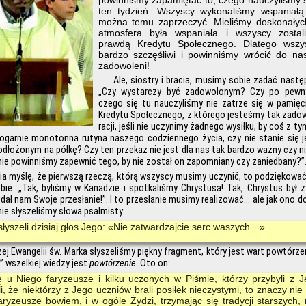
powinniśmy zapamiętać to, czego nauczyliśmy si
ten tydzień. Wszyscy wykonaliśmy wspaniałą
można temu zaprzeczyć. Mieliśmy doskonałych
atmosfera była wspaniała i wszyscy zostali
prawdą Kredytu Społecznego. Dlatego wszy
bardzo szczęśliwi i powinniśmy wrócić do n
zadowoleni!
Ale, siostry i bracia, musimy sobie zadać nastę
„Czy wystarczy być zadowolonym? Czy po pewn
czego się tu nauczyliśmy nie zatrze się w pamięci
Kredytu Społecznego, z którego jesteśmy tak zadowo
racji, jeśli nie uczynimy żadnego wysiłku, by coś z t
ogarnie monotonna rutyna naszego codziennego życia, czy nie stanie się 
łożonym na półkę? Czy ten przekaz nie jest dla nas tak bardzo ważny czy ni
nie powinniśmy zapewnić tego, by nie został on zapomniany czy zaniedbany?”
a myślę, że pierwszą rzeczą, którą wszyscy musimy uczynić, to podziękowa
bie: „Tak, byliśmy w Kanadzie i spotkaliśmy Chrystusa! Tak, Chrystus był z
 dał nam Swoje przesłanie!”. I to przesłanie musimy realizować… ale jak ono d
ie słyszeliśmy słowa psalmisty:
łyszeli dzisiaj głos Jego: «Nie zatwardzajcie serc waszych…»
zej Ewangelii św. Marka słyszeliśmy piękny fragment, który jest wart powtórzeni
” wszelkiej wiedzy jest
powtórzenie
. Oto on:
ię u Niego faryzeusze i kilku uczonych w Piśmie, którzy przybyli z J
i, że niektórzy z Jego uczniów brali posiłek nieczystymi, to znaczy ni
ryzeusze bowiem, i w ogóle Żydzi, trzymając się tradycji starszych, 