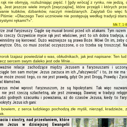
e rąk nie obmyją, rozluźniając pięść. I [gdy wrócą] z rynku, nie jedzą, 
. Jest jeszcze wiele innych [zwyczajów], które przejęli i których prze
anie kubków, dzbanków, naczyń miedzianych. Zapytali Go więc f
 Piśmie: «Dlaczego Twoi uczniowie nie postępują według tradycji stars
zystymi rękami?»”.
Mk 7, 1-
ze znał faryzeuszy. Ciągle się musiał bronić przed ich atakami. Tym razem
o rzeczy. Oczywiście mycie rąk jest właściwe, jest to ich dobra tradycja, 
winniśmy się kierować. Dużo ważniejsze są prawa Boże. Mówi On im, żeby o
wnętrze. Oto, co musi zostać oczyszczone, o co trzeba się troszczyć. N
rorok Izajasz powiedział o was, obłudnikach, jak jest napisane: Ten lud
lecz sercem swym daleko jest ode Mnie…
uważnie relacje zachodzące między Jezusem a faryzeuszami i uczon
iągle ten sam motyw: Jezus zarzuca im ich „fałszywość” i to, że nie ma 
ie może znosić tego, co nie jest prawdą, gdyż On jest Drogą, Prawdą i Życi
ać kłamstwa.
ezus mówi wprost faryzeuszom, że są hipokrytami. Tak więc nazwan
 nie jest rzeczą szlachetną, ale jest zniewagą. Dawniej w tradycji religij
ludzi godnych szacunku i poważania, aż do czasów Jezusa, kiedy to fary
kryty. Jezus ich gani:
 bowiem, z serca ludzkiego pochodzą złe myśli, nierząd, kradzieże, 
wa.
acia i siostry, nad przesłaniem, które
am Jezus w dzisiejszej Ewangelii