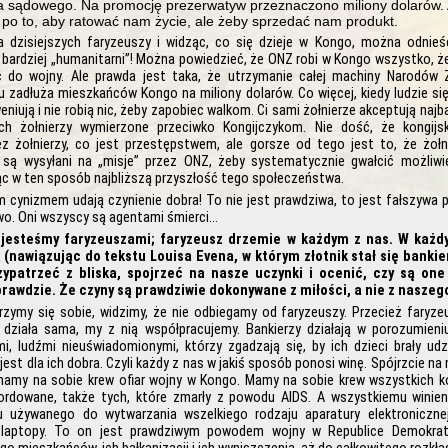
 sądowego. Na promocję prezerwatyw przeznaczono miliony dolarów. 
e po to, aby ratować nam życie, ale żeby sprzedać nam produkt.
a dzisiejszych faryzeuszy i widząc, co się dzieje w Kongo, można odnieś
bardziej „humanitarni”! Można powiedzieć, że ONZ robi w Kongo wszystko, że
ć do wojny. Ale prawda jest taka, że utrzymanie całej machiny Narodów
 zadłuża mieszkańców Kongo na miliony dolarów. Co więcej, kiedy ludzie się 
eniują i nie robią nic, żeby zapobiec walkom. Ci sami żołnierze akceptują najba
ych żołnierzy wymierzone przeciwko Kongijczykom. Nie dość, że kongijs
z żołnierzy, co jest przestępstwem, ale gorsze od tego jest to, że żołn
są wysyłani na „misje” przez ONZ, żeby systematycznie gwałcić możliwie
jąc w ten sposób najbliższą przyszłość tego społeczeństwa.
m cynizmem udają czynienie dobra! To nie jest prawdziwa, to jest fałszywa 
o. Oni wszyscy są agentami śmierci…
 jesteśmy faryzeuszami; faryzeusz drzemie w każdym z nas. W każd
k (nawiązując do tekstu Louisa Evena, w którym złotnik stał się banki
zypatrzeć z bliska, spojrzeć na nasze uczynki i ocenić, czy są one
prawdzie. Że czyny są prawdziwie dokonywane z miłości, a nie z nasze
jrzymy się sobie, widzimy, że nie odbiegamy od faryzeuszy. Przecież faryze
ie działa sama, my z nią współpracujemy. Bankierzy działają w porozumieniu
i, ludźmi nieuświadomionymi, którzy zgadzają się, by ich dzieci brały udz
 jest dla ich dobra. Czyli każdy z nas w jakiś sposób ponosi winę. Spójrzcie na
mamy na sobie krew ofiar wojny w Kongo. Mamy na sobie krew wszystkich ko
rdowane, także tych, które zmarły z powodu AIDS. A wszystkiemu winien
u używanego do wytwarzania wszelkiego rodzaju aparatury elektronicznej
laptopy. To on jest prawdziwym powodem wojny w Republice Demokrat