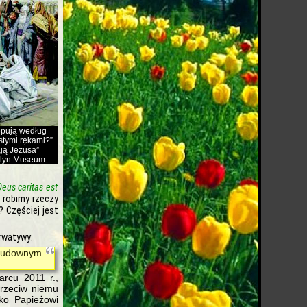
ępują według
ystymi rękami?”
ają Jezusa”
klyn Museum.
Deus caritas est
 robimy rzeczy
? Częściej jest
rwatywy:
 cudownym
arcu 2011 r.,
przeciw niemu
ko Papieżowi