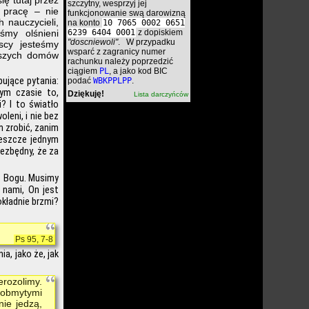
ę tutaj przez
szczytny, wesprzyj jej
 pracę – nie
funkcjonowanie swą darowizną
 nauczycieli,
na konto
10 7065 0002 0651
śmy olśnieni
6239 6404 0001
z dopiskiem
"doscniewoli"
. W przypadku
scy jesteśmy
wsparć z zagranicy numer
aszych domów
rachunku należy poprzedzić
ciągiem
PL
, a jako kod BIC
pujące pytania:
podać
WBKPPLPP
.
ym czasie to,
Dziękuję!
Lista darczyńców
? I to światło
leni, i nie bez
ym zrobić, zanim
jeszcze jednym
ezbędny, że za
.
ć Bogu. Musimy
 nami, On jest
okładnie brzmi?
Ps 95, 7-8
a, jako że, jak
erozolimy.
e obmytymi
nie jedzą,