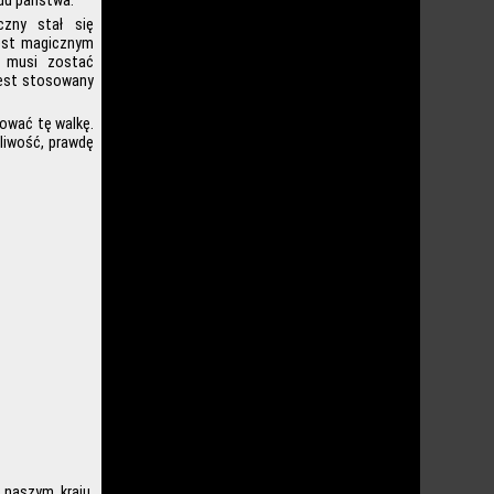
adu państwa.
zny stał się
jest magicznym
y musi zostać
jest stosowany
uować tę walkę.
liwość, prawdę
 naszym kraju,