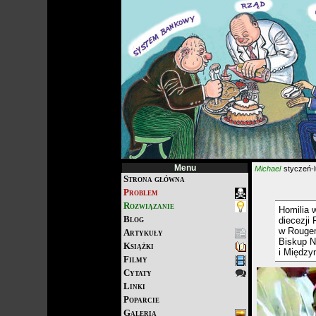
Menu
Michael
styczeń-l
Strona główna
Problem
Rozwiązanie
Homilia 
Blog
diecezji
w Rougem
Artykuły
Biskup N
Książki
i Między
Filmy
Cytaty
Linki
Poparcie
Galeria