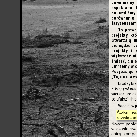
powinniśm
aspektami. 
nauczyliśmy
porównanie, 
faryzeuszami
To prawd
projekty, kt
Stwarzają il
pieniądze z
projekty i 
większość ni
śmierć, a nie
umrzemy w d
Pożyczając
„To, co dla w
Drodzy bra
–
Bóg jest mił
wierząc, że c
to „fałsz” i h
Wiecie, w 
Światu za
rozwiązan
Nawet papież
w czasie swo
ostrą kampa