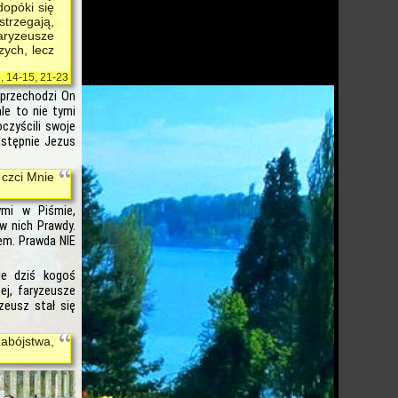
dopóki się
strzegają,
aryzeusze
zych, lecz
8, 14-15, 21-23
 przechodzi On
ale to nie tymi
czyścili swoje
astępnie Jezus
 czci Mnie
ymi w Piśmie,
w nich Prawdy.
em. Prawda NIE
ie dziś kogoś
nej, faryzeusze
zeusz stał się
zabójstwa,