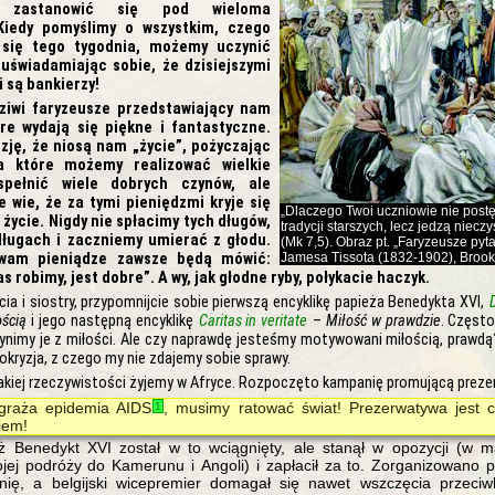
y zastanowić się pod wieloma
Kiedy pomyślimy o wszystkim, czego
 się tego tygodnia, możemy uczynić
uświadamiając sobie, że dzisiejszymi
 są bankierzy!
ziwi faryzeusze przedstawiający nam
óre wydają się piękne i fantastyczne.
uzję, że niosą nam „życie”, pożyczając
a które możemy realizować wielkie
spełnić wiele dobrych czynów, ale
e wie, że za tymi pieniędzmi kryje się
„Dlaczego Twoi uczniowie nie post
 życie. Nigdy nie spłacimy tych długów,
tradycji starszych, lecz jedzą niecz
ługach i zaczniemy umierać z głodu.
(Mk 7,5). Obraz pt. „Faryzeusze pyt
 wam pieniądze zawsze będą mówić:
Jamesa Tissota (1832-1902), Broo
as robimy, jest dobre”. A wy, jak głodne ryby, połykacie haczyk.
cia i siostry, przypomnijcie sobie pierwszą encyklikę papieża Benedykta XVI,
ością
i jego następną encyklikę
Caritas in veritate
–
Miłość w prawdzie
. Często
zynimy je z miłości. Ale czy naprawdę jesteśmy motywowani miłością, prawdą
ipokryzja, z czego my nie zdajemy sobie sprawy.
jakiej rzeczywistości żyjemy w Afryce. Rozpoczęto kampanię promującą preze
graża epidemia AIDS
, musimy ratować świat! Prezerwatywa jest
1
iem!
 Benedykt XVI został w to wciągnięty, ale stanął w opozycji (w m
jej podróży do Kamerunu i Angoli) i zapłacił za to. Zorganizowano 
nię, a belgijski wicepremier domagał się nawet wszczęcia przeciw