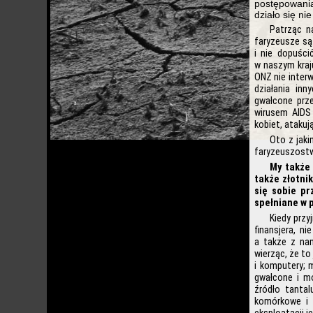
postępowania
działo się ni
Patrząc n
faryzeusze są 
i nie dopuści
w naszym kraju
ONZ nie interw
działania inn
gwałcone prze
wirusem AIDS 
kobiet, ataku
Oto z jaki
faryzeuszostw
My także
także złotni
się sobie pr
spełniane w 
Kiedy przy
finansjera, n
a także z nam
wierząc, że to
i komputery; 
gwałcone i mo
źródło tantal
komórkowe i 