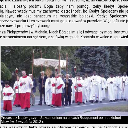
ego mieszkańców, ich bałkanizacji i ich wyniszczenia, aż do całkowitego rozkł
racia i siostry, prośmy Boga żeby nam pomógł, żeby Kredyt Społec
cią. Nawet wtedy musimy zachować ostrożność, bo Kredyt Społeczny nie 
wiającym, nie jest panaceum na wszystkie bolączki. Kredyt Społeczn
rzez człowieka i ten człowiek musi go stosować w prawdzie. Więc jeśli nie 
oże nawet pogorszyć sytuację.
 za Pielgrzymów św. Michała. Niech Bóg da im siłę i odwagę, by mogli kontyn
ię nieocenionym narzędziem, czołówką w rękach Kościoła w walce o sprawied
Procesja z Najświętszym Sakramentem na ulicach Rougemont po niedzielnej
Mszy św. 2 września 2012 r.
 za wszystkich ludzi, którzy są ofiarami bankierów, tu, na Zachodzie i w