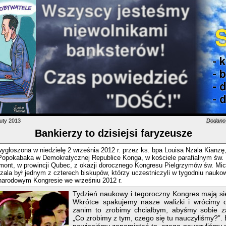
uty 2013
Dodan
Bankierzy to dzisiejsi faryzeusze
wygłoszona w niedzielę 2 września 2012 r. przez ks. bpa Louisa Nzala Kianzę
 Popokabaka w Demokratycznej Republice Konga, w kościele parafialnym św.
ont, w prowincji Qubec, z okazji dorocznego Kongresu Pielgrzymów św. Mic
zala był jednym z czterech biskupów, którzy uczestniczyli w tygodniu nauk
narodowym Kongresie we wrześniu 2012 r.
Tydzień naukowy i tegoroczny Kongres mają si
Wkrótce spakujemy nasze walizki i wrócimy 
zanim to zrobimy chciałbym, abyśmy sobie za
„Co zrobimy z tym, czego się tu nauczyliśmy?”.