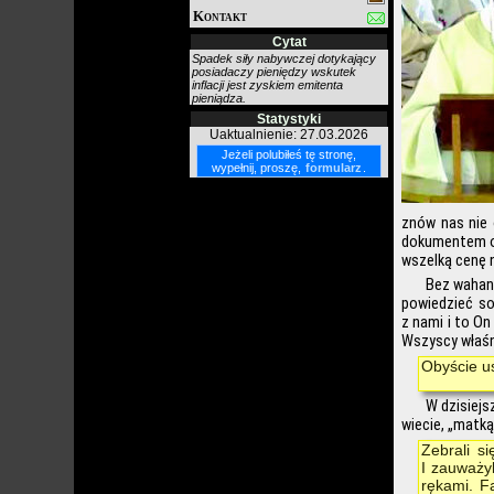
Kontakt
Cytat
Spadek siły nabywczej dotykający
posiadaczy pieniędzy wskutek
inflacji jest zyskiem emitenta
pieniądza.
Statystyki
Uaktualnienie: 27.03.2026
Jeżeli polubiłeś tę stronę,
wypełnij, proszę,
formularz
.
znów nas nie 
dokumentem od
wszelką cenę 
Bez wahani
powiedzieć so
z nami i to On
Wszyscy właśn
Obyście us
W dzisiejs
wiecie, „matką
Zebrali s
I zauważyl
rękami. Fa