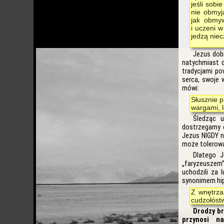
jeśli sobi
nie obmyją
jak obmyw
i uczeni w
jedzą niec
Jezus dobr
natychmiast d
tradycjami po
serca, swoje 
mówi:
Słusznie p
wargami, 
Śledząc 
dostrzegamy c
Jezus NIGDY n
może tolerow
Dlatego J
„faryzeuszem”
uchodzili za 
synonimem hipo
Z wnętrza
cudzołóst
Drodzy br
przynosi n