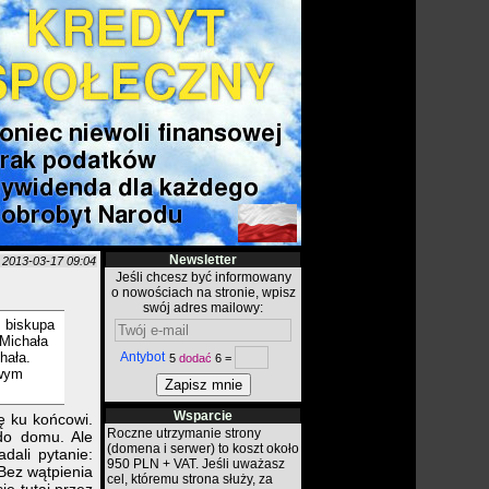
Newsletter
o
2013-03-17 09:04
Jeśli chcesz być informowany
o nowościach na stronie, wpisz
swój adres mailowy:
, biskupa
 Michała
hała.
Antybot
5
dodać
6 =
owym
Wsparcie
ę ku końcowi.
Roczne utrzymanie strony
do domu. Ale
(domena i serwer) to koszt około
dali pytanie:
950 PLN + VAT. Jeśli uważasz
 Bez wątpienia
cel, któremu strona służy, za