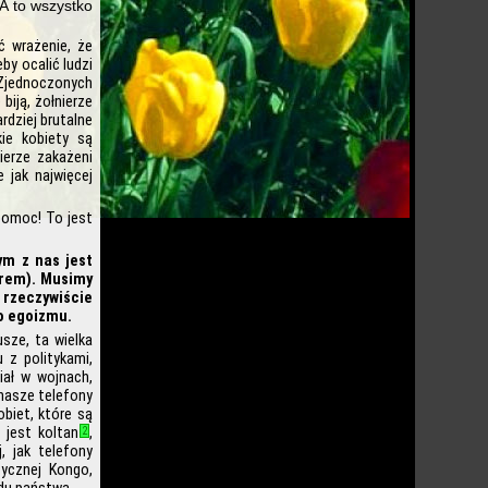
A to wszystko
ć wrażenie, że
by ocalić ludzi
 Zjednoczonych
biją, żołnierze
rdziej brutalne
kie kobiety są
ierze zakażeni
 jak najwięcej
pomoc! To jest
ym z nas jest
erem). Musimy
 rzeczywiście
go egoizmu.
usze, ta wielka
 z politykami,
iał w wojnach,
 nasze telefony
biet, które są
 jest koltan
,
2
, jak telefony
ycznej Kongo,