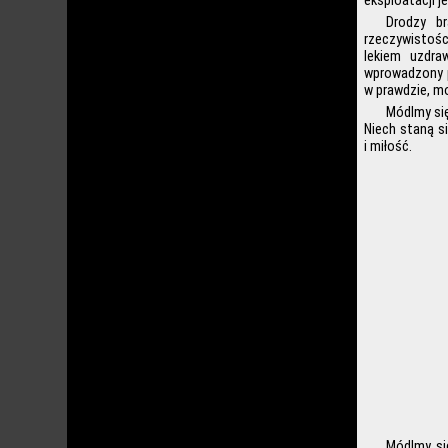
eksploatacji j
Drodzy b
rzeczywistoś
lekiem uzdra
wprowadzony p
w prawdzie, m
Módlmy się
Niech staną s
i miłość.
Módlmy się