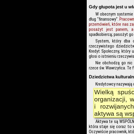
Gdy głupota jest u w
W obecnym systemie br
dług "finansowy".
Pracown
przemówień, które nas za
posażyt jest panem, a 
spadkobiercą; pasożyt go
System, który dba o
rzeczywistego dziedzict
Kredyt Społeczny, który 
głosi o istnieniu rzeczyw
Nie obchodzą go nic
rzece św. Wawrzyńca. Te f
Dziedzictwa kultural
Kredytowcy nazywają 
Wielką spuśc
organizacji,
i rozwijanyc
aktywa są ws
Aktywa te są WSPÓLNE
która staje się coraz to 
Oczywiście pracownik, któ