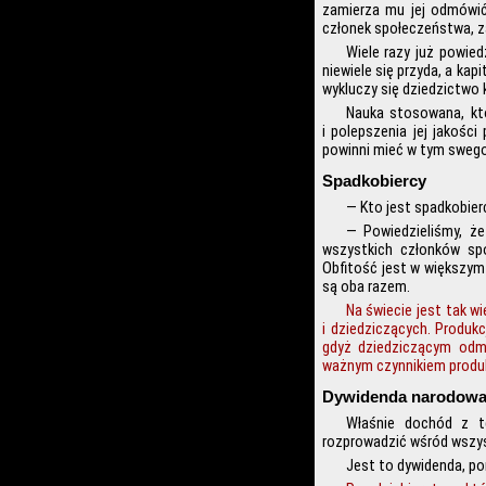
zamierza mu jej odmówić.
członek społeczeństwa, za
Wiele razy już powied
niewiele się przyda, a kap
wykluczy się dziedzictwo 
Nauka stosowana, któ
i polepszenia jej jakośc
powinni mieć w tym swego
Spadkobiercy
— Kto jest spadkobier
— Powiedzieliśmy, ż
wszystkich członków spo
Obfitość jest w większym
są oba razem.
Na świecie jest tak wi
i dziedziczących. Produk
gdyż dziedziczącym odma
ważnym czynnikiem produk
Dywidenda narodow
Właśnie dochód z t
rozprowadzić wśród wszy
Jest to dywidenda, p