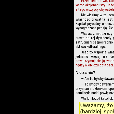
Przedsiębiorstwo, kt
wśród akcjonariuszy. Jeże
z tego wszyscy obywatele
Nie widzimy w tej teo
Własność prywatna jest
Kapitał prywatny umiesz
wynagradzana pensją. Ale
Wszyscy, młodzi czy s
prawo do tej dywidendy,
zatrudnieni bezpośrednio 
aktywu kulturalnego.
Jest to wspólna własn
jednemu więcej niż d
powstrzymujecie ją wobe
nędzy w obliczu obfitości.
Nic za nic?
— Ale to byłoby dawan
— To byłoby dawaniem
przyznanie członkom spo
sami będą nadal powiększ
Wielki filozof katolick
Uważamy, że 
(bardziej spo