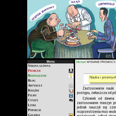
Menu
Michael
WYDANIE PROMOCYJN
Strona główna
Problem
Rozwiązanie
Nauka i przemysł
Blog
Artykuły
Zastosowanie nauki 
Książki
postępu, zwłaszcza od pół
Filmy
Człowiek od dawna 
Cytaty
zastosowanie maszyn pros
Linki
jednak nauczył się cze
Poparcie
rozprzestrzenia moc wod
Galeria