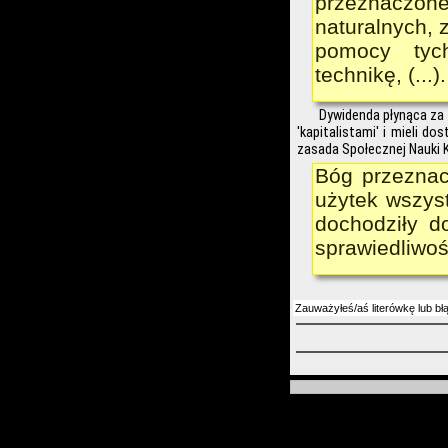
przeznaczon
naturalnych, z
pomocy tych
technikę, (...
Dywidenda płynąca za 
'kapitalistami' i mieli 
zasada Społecznej Nauki K
Bóg przeznac
użytek wszyst
dochodziły d
sprawiedliwoś
Zauważyłeś/aś literówkę lub bł