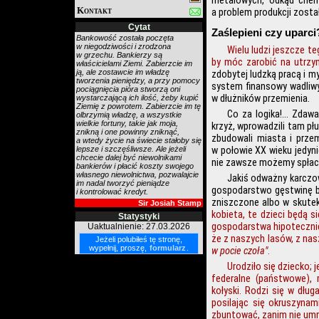
metalowych, odkąd chemi
Kontakt
a problem produkcji zosta
Cytat
Zaślepieni czy uparci
Bankowość została poczęta
w niegodziwości i zrodzona
Wielu ludzi jeszcze te
w grzechu. Bankierzy są
by móc zarobić na utrzy
właścicielami Ziemi. Zabierzcie im
ją, ale zostawcie im władzę
zdobytej ludzką pracą i m
tworzenia pieniędzy, a przy pomocy
system finansowy wadliwy
pociągnięcia pióra stworzą oni
w dłużników przemienia.
wystarczającą ich ilość, żeby kupić
Ziemię z powrotem. Zabierzcie im tę
Co za logika!... Zdawa
ol­brzymią władzę, a wszystkie
wielkie fortuny, takie jak moja,
krzyż, wprowadzili tam płu
znikną i one powinny zniknąć,
zbudowali miasta i prze
a wtedy życie na świecie stałoby się
lepsze i szczęśliwsze. Ale jeżeli
w połowie XX wieku jedyni
chcecie dalej być niewolnikami
nie zawsze możemy spłac
bankierów i płacić koszty swojego
własnego niewolnictwa, pozwalajcie
Jakiś odważny karczow
im nadal tworzyć pieniądze
gospodarstwo gęstwinę br
i kontrolować kredyt.
zniszczone albo w skutek
Sir Josiah Stamp
kobieta, te dzieci będą 
Statystyki
gospodarstwa hipotecznie
Uaktualnienie: 27.03.2026
że z naszych lasów, z nas
Jeżeli polubiłeś tę stronę,
wypełnij, proszę,
formularz
.
w pocie czoła"
.
Urodziło się dziecko; j
federalne (państwowe), 
kołyski. Rodzi się w dłu
posilając się okruszynam
zbuntować, zanim nie umr