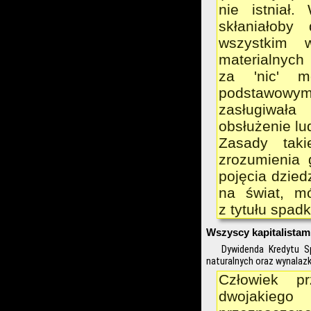
nie istniał
skłaniałoby
wszystkim 
materialnych 
za 'nic' mo
podstawowy
zasługiwała
obsłużenie lu
Zasady taki
zrozumienia 
pojęcia dzied
na świat, mó
z tytułu spad
Wszyscy kapitalistam
Dywidenda Kredytu 
naturalnych oraz wynalaz
Człowiek p
dwojakiego