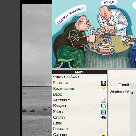
Menu
Strona główna
Problem
E-mail
Rozwiązanie
Wiadomość
Blog
Artykuły
Książki
Filmy
Cytaty
Linki
Poparcie
Galeria