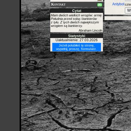
Kontakt
Antybot
czt
Cytat
Mam dwóch wielkich wrogów: armię
Południa przed sobą i bankierów
z tyłu. Z tych dwóch największym
wrogiem są bankierzy.
Abraham Lincoln
Statystyki
Uaktualnienie: 27.03.2026
Jeżeli polubiłeś tę stronę,
wypełnij, proszę,
formularz
.