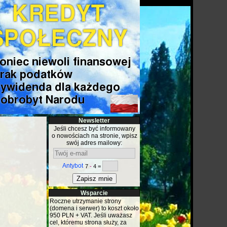
Newsletter
Jeśli chcesz być informowany
o nowościach na stronie, wpisz
swój adres mailowy:
Antybot
7
-
4 =
Wsparcie
Roczne utrzymanie strony
(domena i serwer) to koszt około
950 PLN + VAT. Jeśli uważasz
cel, któremu strona służy, za