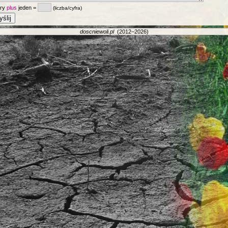
ery
plus
jeden =
(liczba/cyfra)
doscniewoli.pl
(2012–2026)