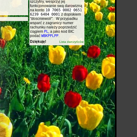
szczytny, wesprzyj jej
funkcjonowanie swą darowizną
na konto
10 7065 0002 0651
6239 6404 0001
z dopiskiem
"doscniewoli"
. W przypadku
wsparć z zagranicy numer
rachunku należy poprzedzić
ciągiem
PL
, a jako kod BIC
podać
WBKPPLPP
.
Dziękuję!
Lista darczyńców