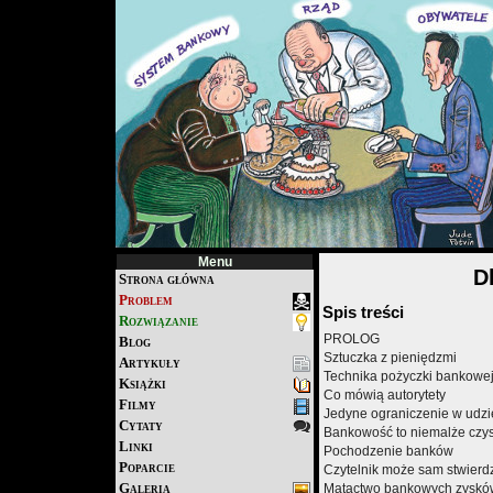
Menu
D
Strona główna
Problem
Spis treści
Rozwiązanie
PROLOG
Blog
Sztuczka z pieniędzmi
Artykuły
Technika pożyczki bankowe
Książki
Co mówią autorytety
Filmy
Jedyne ograniczenie w udzi
Cytaty
Bankowość to niemalże czy
Linki
Pochodzenie banków
Poparcie
Czytelnik może sam stwierdz
Galeria
Matactwo bankowych zyskó