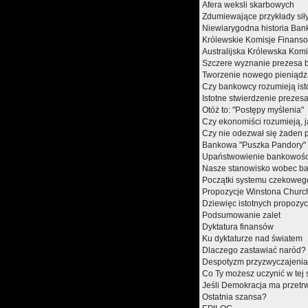
Afera weksli skarbowych
Zdumiewające przykłady siły
Niewiarygodna historia Ba
Królewskie Komisje Finans
Australijska Królewska Kom
Szczere wyznanie prezesa 
Tworzenie nowego pieniądz
Czy bankowcy rozumieją ist
Istotne stwierdzenie prezes
Otóż to: "Postępy myślenia"
Czy ekonomiści rozumieją, j
Czy nie odezwał się żaden 
Bankowa "Puszka Pandory"
Upaństwowienie bankowości
Nasze stanowisko wobec b
Początki systemu czekoweg
Propozycje Winstona Church
Dziewięc istotnych propozyc
Podsumowanie zalet
Dyktatura finansów
Ku dyktaturze nad światem
Dlaczego zastawiać naród?
Despotyzm przyzwyczajenia
Co Ty możesz uczynić w tej
Jeśli Demokracja ma przetr
Ostatnia szansa?