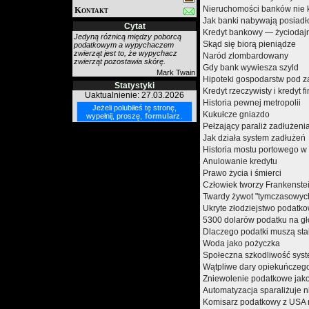
Nieruchomości banków nie ko
Kontakt
Jak banki nabywają posiadł
Cytat
Kredyt bankowy — życiodaj
Jedyną różnicą między poborcą
Skąd się biorą pieniądze
podatkowym a wypychaczem
zwierząt jest to, że wypychacz
Naród zlombardowany
zwierząt pozostawia skórę.
Gdy bank wywiesza szyld
Mark Twain
Hipoteki gospodarstw pod z
Statystyki
Kredyt rzeczywisty i kredyt 
Uaktualnienie: 27.03.2026
Historia pewnej metropolii
Jeżeli polubiłeś tę stronę,
Kukułcze gniazdo
wypełnij, proszę,
formularz
.
Pełzający paraliż zadłużeni
Jak działa system zadłużeń
Historia mostu portowego w
Anulowanie kredytu
Prawo życia i śmierci
Człowiek tworzy Frankenste
Twardy żywot "tymczasowyc
Ukryte złodziejstwo podatk
5300 dolarów podatku na g
Dlaczego podatki muszą sta
Woda jako pożyczka
Społeczna szkodliwość sys
Wątpliwe dary opiekuńczeg
Zniewolenie podatkowe jako
Automatyzacja sparaliżuje n
Komisarz podatkowy z USA n